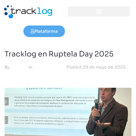
Plataforma
Tracklog en Ruptela Day 2025
By
admin
In
Sin categoría
Posted
29 de mayo de 2025
0 Comment(s)